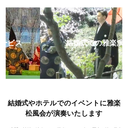
松
TOP
風
会
2025
by
が
年
雅
演
2
楽
月
松
奏
結婚式での雅楽演奏
8
風
い
日
会
た
（松
し
久
ま
貴
す
郎）
結婚式やホテルでのイベントに雅楽
松風会が演奏いたします