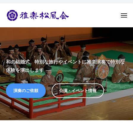
ュ
コ
ー
楽
ン
松
メ
テ
風
ニ
雅
結
ュ
ン
会
ー
楽
婚
ツ
式
松
へ
や
風
ス
ホ
会
キ
和の結婚式、特別な旅行やイベントに雅楽演奏で特別な
テ
ッ
体験を演出します
ル
プ
イ
ベ
演奏のご依頼
公演・イベント情報
ン
ト
に
は
雅
楽