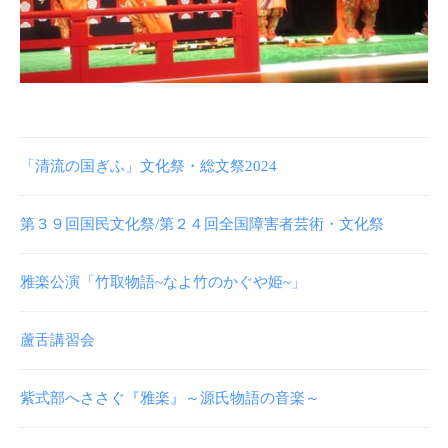
「清流の国ぎふ」文化祭・総文祭2024
第３９回国民文化祭/第２４回全国障害者芸術・文化祭
雅楽公演「竹取物語~なよ竹のかぐや姫~」
蘆舌講習会
紫式部へささぐ『雅楽』～源氏物語の音楽～